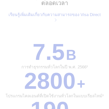
ตลอดเวลา
เรียนรู้เพิ่มเติมเกี่ยวกับความสามารถของ Visa Direct
7.5
7.5
B
B
การ
ทำ
ธุรกรรม
การทำธุรกรรมทั่วโลกในปี พ.ศ. 2566³
ทั่ว
2800
2800
โลก
+
+
ในปี
โปรแกรม
พ.ศ.
ไคล
2566³
เอน
โปรแกรมไคลเอนต์ที่เปิดใช้งานทั่วโลกในแบบเรียลไทม์³
ต์
190
ที่
+
เปิด