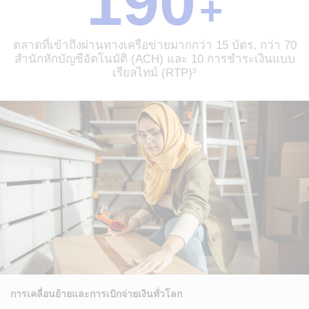
190
+
ตลาด
ใช้
ที่
งาน
เข้า
ทั่ว
ตลาดที่เข้าถึงผ่านทางเครือข่ายมากกว่า 15 บัตร, กว่า 70
ถึง
โลก
สำนักหักบัญชีอัตโนมัติ (ACH) และ 10 การชำระเงินแบบ
ผ่าน
ใน
เรียลไทม์ (RTP)³
ทาง
แบบ
เครือ
เรี
ข่าย
ยล
มากกว่า
ไทม์³
15
บัตร,
กว่า
70
สำนัก
หัก
บัญชี
อัตโนมัติ
(ACH)
และ
10
การ
การเคลื่อนย้ายและการเบิกจ่ายเงินทั่วโลก
ชำระ