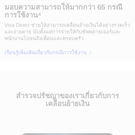
เงิน
มอบความสามารถให้มากกว่า 65 กรณี
แบบ
การใช้งาน⁴
เรี
ยล
Visa Direct ช่วยให้สามารถเคลื่อนย้ายเงินได้อย่างรวดเร็ว
ไทม์&nbsp;
และง่ายดาย นับตั้งแต่การจ่ายให้กับซัพพลายเออร์และ
(RTP)³
พนักงานไปจนถึงเพื่อนและครอบครัว
เรียนรู้เพิ่มเติมเกี่ยวกับกรณีการใช้งาน
สำรวจปรัชญาของเราเกี่ยวกับการ
เคลื่อนย้ายเงิน