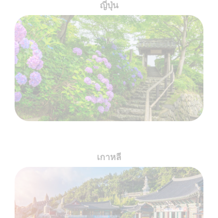
ญี่ปุ่น
เกาหลี