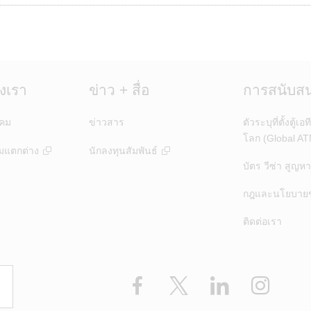
งเรา
ข่าว + สื่อ
การสนับสน
งคม
ข่าวสาร
ตัวระบุที่ตั้งตู้เอท
โลก (Global AT
มแตกต่าง
นักลงทุนสัมพันธ์
บัตร วีซ่า สูญห
กฎและนโยบายขอ
ติดต่อเรา
Facebook
X
LinkedIn
Instagr