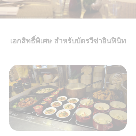
เอกสิทธิ์พิเศษ สำหรับบัตรวีซ่าอินฟินิท