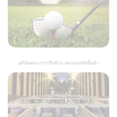
อภินันทนาการกรีนฟี ณ สนามกอล์ฟชั้นนำ